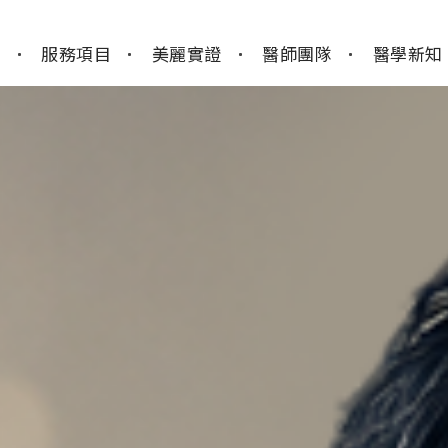
y
服務項目
美麗實證
醫師團隊
醫學新知
肌膚管理
電波音波
美型線雕
微整注射
整形外科