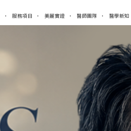
y
服務項目
美麗實證
醫師團隊
醫學新知
肌膚管理
電波音波
美型線雕
微整注射
整形外科